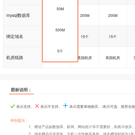
50M
mysql数据库
100M
200M
200M
500M
绑定域名
15个
15个
15个
5个
机房线路
美国机房
美国机房
美国机房
图标说明：
产品名称
产品名称
产品名称
美国入门型
美国入门型
美国入门型
美国普及型
美国普及型
美国普及型
美国企业型
美国企业型
美国企业型
美
美
美
表示支持、
表示不支持、
表示需要单独购买、/表示可选、推荐全
产品编号
产品编号
产品编号
M000
M000
M000
M001
M001
M001
M002
M002
M002
特别提示：
1、赠送产品如数据库、邮局、网站统计等不需要的，则表示放弃
Windows2008/
Windows2008/
Windows2008/
Win
2、域名赠品仅送首年，主机一次性购买多年，域名赠送时间为1年
操作系统
设置首页
数据定期备份