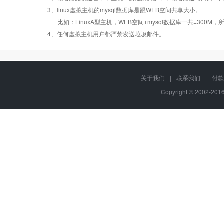
Linux
Linux
Linux
3、linux虚拟主机的mysql数据库是跟WEB空间共享大小。
比如：LinuxA型主机，WEB空间+mysql数据库一共=3
PHP
错误页面定义
数据自助恢复
4、任何虚拟主机用户都严禁发送垃圾邮件。
ASP
rar在线压缩
10重安全保障
关于我们
|
联系我们
|
付款
Copyright © 2002-20
ASP.net
免费预装软件
千兆防火墙系统
MSSQL
版本:2000/2005/
Urlrewrite
QQ全球免费电话
2008/2012
MySQL
24x7x365
流量分析
版本:5.1/5.6
在线有问必答
24x7x365
Access数据库
访问统计
电话技术支持