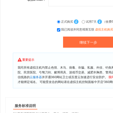
正式购买
试用7天
（收费
我已阅读并同意维斯互联
虚拟主机购
重要提示
我司所有虚拟主机均禁止色情、木马、病毒、诈骗、私服、外挂、钓鱼
院、民营医院、弓驽刀剑、赌博用具、游戏币交易、减肥丰胸类、警用
信线路的
云服务器
并开通360网站卫士或百度云加速进行安全防护。
我
才能绑定域名。 可能受攻击的网站请在虚拟主机控制面板中开启“360网
服务标准说明