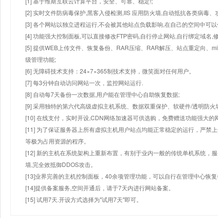
[1] 基于维斯互联云计算平台，安全、可靠、稳定!;
[2] 实时文件防病毒保护,黑客入侵检测,IIS 应用防火墙,自动抵抗各类病毒、
[3] 各个网站以独立进程运行,不会被其他站点负载影响,在自己的空间中可以使用
[4] 功能强大控制面板,可以直接修改FTP密码,自行停止网站,自行绑定域名,
[5] 提供WEB上传文件、恢复备份、RAR压缩、RAR解压、站点重定向
级管理功能;
[6] 无障碍技术支持：24×7×365制技术支持，微笑面对任何用户。
[7] 每3分钟自动访问网站一次，监控网站运行.
[8] 自动每7天备份一次数据,用户能在管理中心自助恢复数据;
[9] 采用独特的第六代高级虚拟主机系统、数据双重保护、软硬件/透明防火
[10] 在线支付，实时开设,CDN网络加速器可供选购，免费赠送功能强大
[11] 为了保证服务器上所有虚拟主机用户站点均能正常稳定的运行，严禁上
等极为占用资源的程序。
[12] 新的主机在系统架构上重新布置，有别于业内一般的传统单机系统，
墙,完全效抵御DDOS攻击。
[13]业界完善的主机控制面板，40余项管理功能，可以自行在管理中心恢
[14]提供备案服务,空间开通后，请于7天内进行网站备案。
[15] 试用7天.开设方式选择为"试用7天"即可。